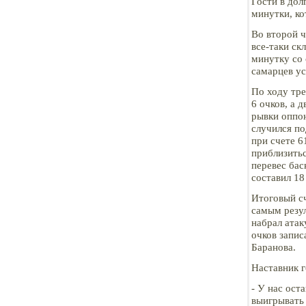
Гости в дол
минутки, ко
Во второй ч
все-таки ск
минутку со 
самарцев ус
По ходу тре
6 очков, а 
рывки оппон
случился по
при счете 6
приблизитьс
перевес бас
составил 18
Итоговый сч
самым резу
набрал атак
очков запис
Баранова.
Наставник г
- У нас ост
выигрывать 