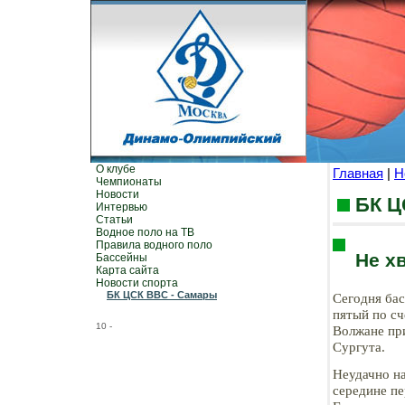
О клубе
Главная
|
Н
Чемпионаты
Новости
БК Ц
Интервью
Статьи
Водное поло на ТВ
Правила водного поло
Не х
Бассейны
Карта сайта
Новости спорта
БК ЦСК ВВС - Самары
Сегодня ба
пятый по сч
10
-
Волжане пр
Сургута.
Неудачно на
середине пе