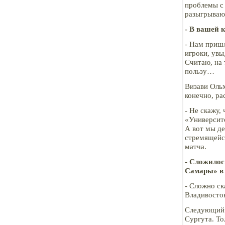
проблемы с 
разыгрываю
- В вашей 
- Нам пришл
игроки, увы
Считаю, на 
пользу…
Визави Оль
конечно, ра
- Не скажу,
«Университе
А вот мы де
стремящейся
матча.
- Сложилос
Самары» в 
- Сложно ск
Владивосто
Следующий 
Сургута. То