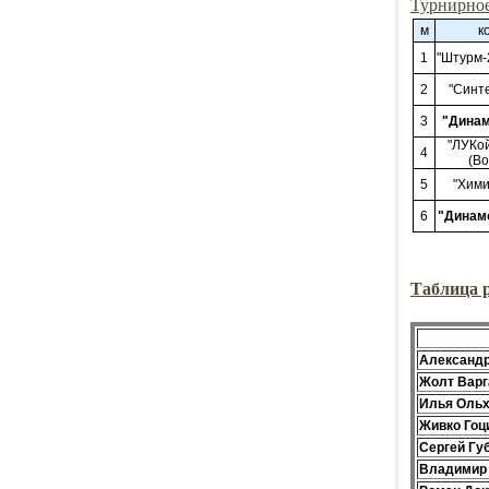
Турнирное
м
к
1
"Штурм-
2
"Синте
3
"Динам
"ЛУКо
4
(Во
5
"Хими
6
"Динам
Таблица р
Александр
Жолт Варг
Илья Ольх
Живко Гоц
Сергей Гу
Владимир