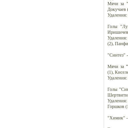
Мячи за
Докучаев (
Удаления: 
Голы "Лу
Иришичев 
Удаления:
(2), Панфи
"Синтез" 
Мячи за
(1), Киселе
Удаления: 
Голы "Син
Шертвитис 
Удаления:
Горшков (1
"Химик" - 