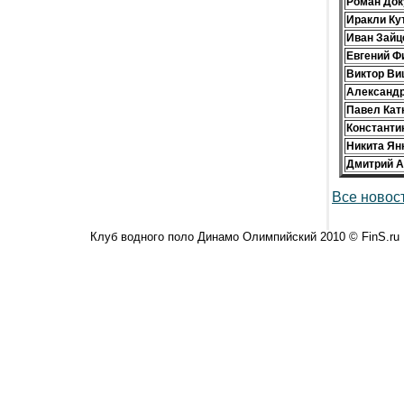
Роман Док
Иракли Ку
Иван Зайц
Евгений Ф
Виктор Ви
Александ
Павел Кат
Константи
Никита Ян
Дмитрий А
Все новост
Клуб водного поло Динамо Олимпийский 2010 © FinS.ru