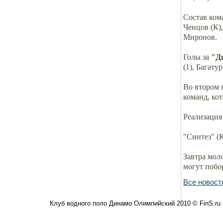
Состав ко
Ченцов (К)
Миронов.
Голы за
"Д
(1), Багату
Во втором 
команд, ко
Реализация
"Синтез" (К
Завтра мол
могут побо
Все новост
Клуб водного поло Динамо Олимпийский 2010 © FinS.ru