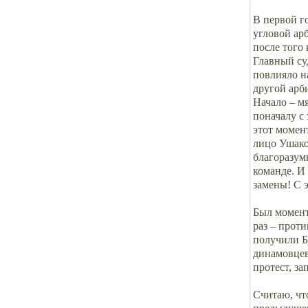
В первой го
угловой арб
после того
Главный су
повлияло н
другой арб
Начало – м
поначалу с 
этот момен
лицо Ушако
благоразумн
команде. И 
замены! С 
Был момент,
раз – прот
получили Б
динамовцев
протест, за
Считаю, чт