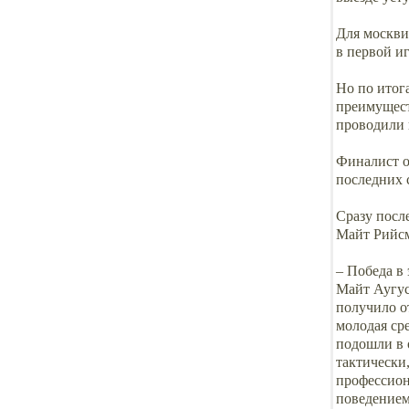
Для москви
в первой и
Но по итог
преимущест
проводили 
Финалист о
последних 
Сразу посл
Майт Рийсм
– Победа в 
Майт Аугус
получило о
молодая ср
подошли в 
тактически
профессион
поведением