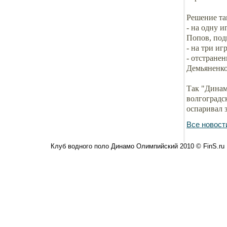
Решение та
- на одну 
Попов, по
- на три и
- отстранен
Демьяненко
Так "Динам
волгоградс
оспаривал 
Все новост
Клуб водного поло Динамо Олимпийский 2010 © FinS.ru