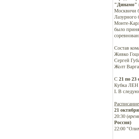
"Динамо"
Москвичи б
Лазурного б
Монте-Карл
было приня
соревнован
Состав ко
Живко Гоци
Сергей Губ
Жолт Варга
С
21 по 23
Кубка ЛЕН 
I. В следу
Расписание
21 октября
20:30 (
врем
Россия)
22:00 "Оли