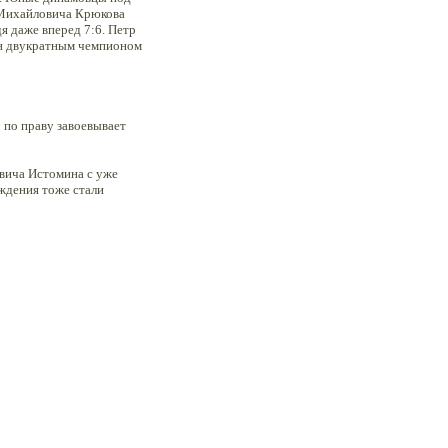
 Михайловича Крюкова
я даже вперед 7:6. Петр
он двукратным чемпионом
 по праву завоевывает
вича Истомина с уже
ждения тоже стали