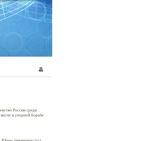
енство России среди
 матче в упорной борьбе
в. Юные динамовцы под