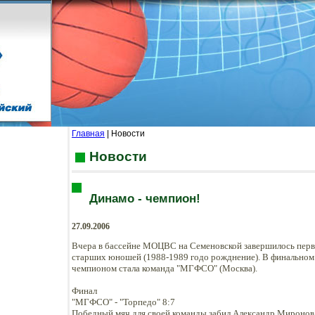
Главная
| Новости
Новости
Динамо - чемпион!
27.09.2006
Вчера в бассейне МОЦВС на Семеновской завершилось перв
старших юношей (1988-1989 годо рожднение). В финальном
чемпионом стала команда "МГФСО" (Москва).
Финал
"МГФСО" - "Торпедо" 8:7
Победный мяч для своей команды забил Александр Мироно