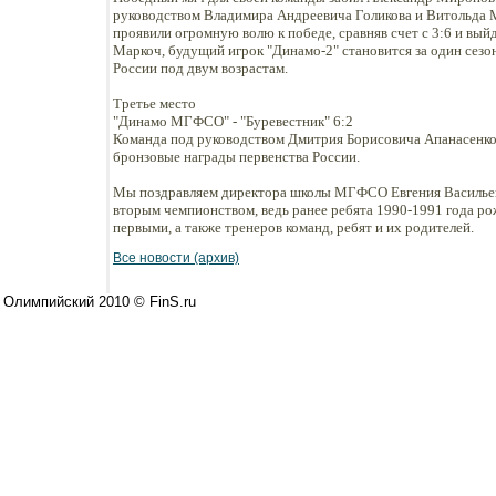
руководством Владимира Андреевича Голикова и Витольда
проявили огромную волю к победе, сравняв счет с 3:6 и выйд
Маркоч, будущий игрок "Динамо-2" становится за один сез
России под двум возрастам.
Третье место
"Динамо МГФСО" - "Буревестник" 6:2
Команда под руководством Дмитрия Борисовича Апанасенко
бронзовые награды первенства России.
Мы поздравляем директора школы МГФСО Евгения Василье
вторым чемпионством, ведь ранее ребята 1990-1991 года ро
первыми, а также тренеров команд, ребят и их родителей.
Все новости (архив)
 Олимпийский 2010 © FinS.ru