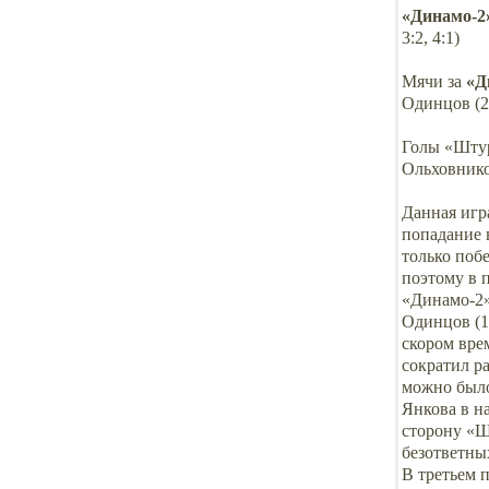
«Динамо-2
3:2, 4:1)
Мячи за
«Д
Одинцов (2)
Голы «Штур
Ольховников
Данная игр
попадание 
только поб
поэтому в 
«Динамо-2»
Одинцов (1:
скором вре
сократил ра
можно было 
Янкова в н
сторону «Ш
безответны
В третьем 