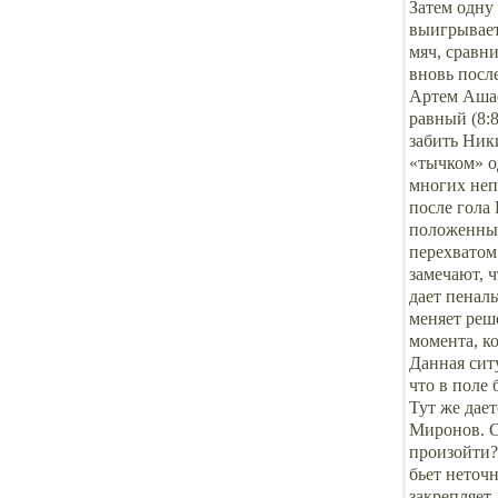
Затем одну
выигрывает
мяч, сравни
вновь посл
Артем Ашае
равный (8:8
забить Ники
«тычком» о
многих неп
после гола 
положенных
перехватом
замечают, 
дает пенал
меняет реш
момента, к
Данная сит
что в поле
Тут же дае
Миронов. С
произойти?
бьет неточ
закрепляет