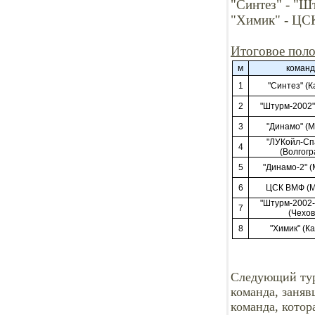
"Синтез" - "Шт
"Химик" - ЦСК 
Итоговое поло
м
коман
1
"Синтез" (К
2
"Штурм-2002"
3
"Динамо" (М
"ЛУКойл-Сп
4
(Волгогр
5
"Динамо-2" (
6
ЦСК ВМФ (М
"Штурм-2002
7
(Чехов
8
"Химик" (К
Следующий тур
команда, заняв
команда, котор