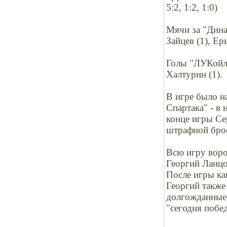
5:2, 1:2, 1:0)
Мячи за "Динам
Зайцев (1), Ер
Голы "ЛУКойл-
Халтурин (1).
В игре было н
Спартака" - в 
конце игры Се
штрафной бро
Всю игру вор
Георгий Ланцо
После игры ка
Георгий также
долгожданные 
"сегодня побе