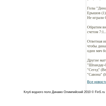
Голы "Динам
Ерышов (1)
Не играли 
Обратим вн
счетом 7:1.
Ответная иг
чтобы дина
один мяч б
Другие мат
"Шпандау-0
"Сегед" (Ве
"Савона" (И
Все новост
Клуб водного поло Динамо Олимпийский 2010 © FinS.ru