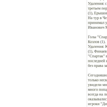
Удаления: 
третьем пер
(1), Ерышов
На тур в Че
принимал у
Иванович 
Голы "Спар
Козлов (1).
Удаления: Ю
(1), Финаев 
"Спартак" в
последней 
без права з
Сегодняшня
только неск
увидели мн
много попа
всегда на 
оказывались
игроки "Ди