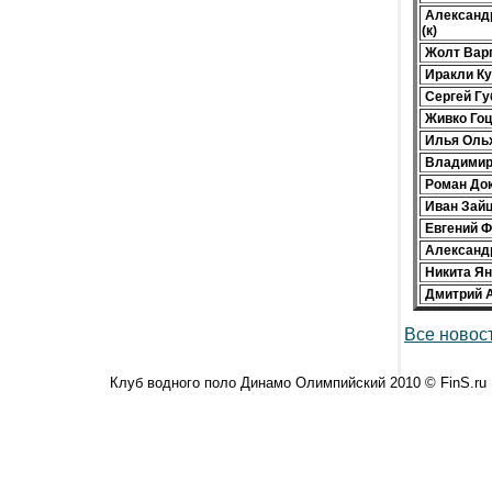
Александ
(к)
Жолт Вар
Иракли К
Сергей Гу
Живко Го
Илья Оль
Владимир
Роман До
Иван Зай
Евгений 
Александ
Никита Ян
Дмитрий 
Все новост
Клуб водного поло Динамо Олимпийский 2010 © FinS.ru