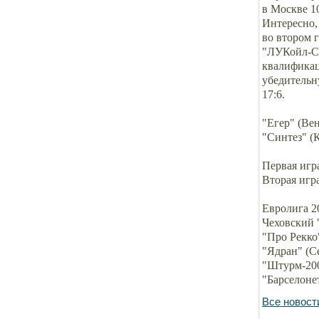
в Москве 10
Интересно, 
во втором 
"ЛУКойл-Сп
квалификац
убедительн
17:6.
"Егер" (Ве
"Синтез" (К
Первая игра
Вторая игра
Евролига 20
Чеховский 
"Про Рекко
"Ядран" (С
"Штурм-200
"Барселоне
Все новост