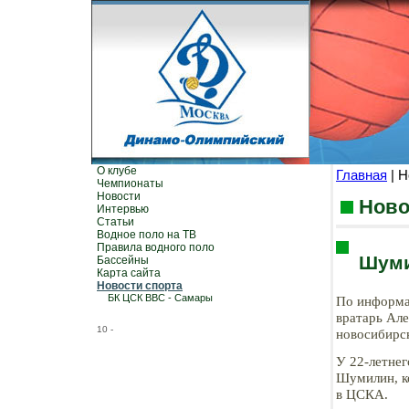
О клубе
Главная
| Н
Чемпионаты
Новости
Ново
Интервью
Статьи
Водное поло на ТВ
Правила водного поло
Шуми
Бассейны
Карта сайта
Новости спорта
БК ЦСК ВВС - Самары
По информа
вратарь Ал
10
-
новосибирск
У 22-летнег
Шумилин, к
в ЦСКА.