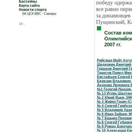
Бассейны
победу одержа
Карта сайта
все равно пер
Новости спорта
БК ЦСК ВВС - Самары
за динамовцев
Пущинский, Ка
10
-
Состав ко
Олимпийски
2007 гг.
Рийсман Майт Аугус
Щедеркин Дмитрий
Горшков Дмитрий Г
Тарасов Павел Мих
Евстафьев Сергей 
Березин Владимир
Дедкова Людмила 
№1 Георгий Ланцов
№ 13 Игорь Шалтан
№ 2 Юрий Яцев, ЗМ
№ 3 Живко Гоцич (С
№ 4 Сергей Гарбузо
№ 5 Владимир Ушак
№ 6 Иван Зайцев, 
№ 7 Бранко Пекович
№ 8 Сергей Губарев
№ 9 Роман Докучае
№ 10 Александр Е